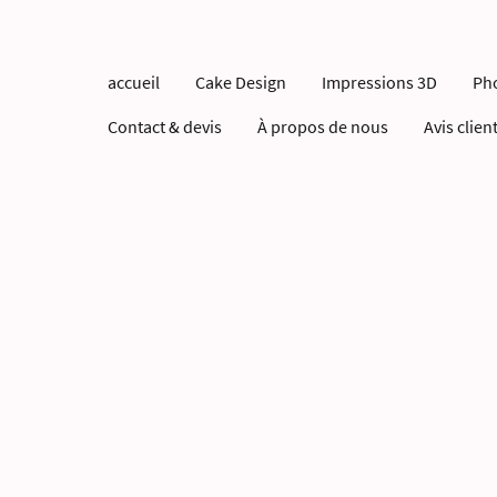
accueil
Cake Design
Impressions 3D
Ph
Contact & devis
À propos de nous
Avis clien