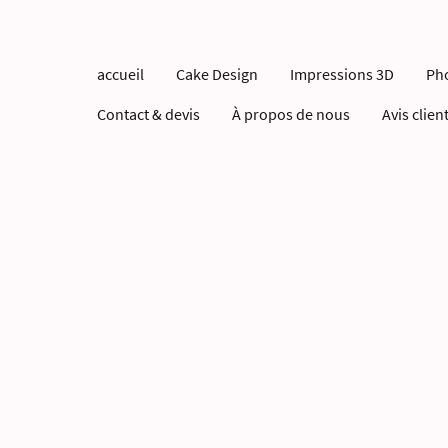
accueil
Cake Design
Impressions 3D
Ph
Contact & devis
À propos de nous
Avis clien