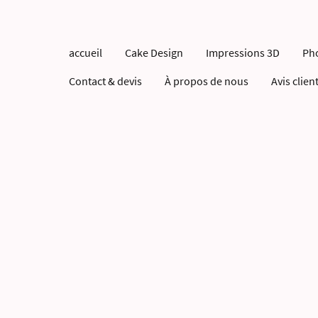
accueil
Cake Design
Impressions 3D
Ph
Contact & devis
À propos de nous
Avis clien