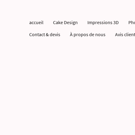
accueil
Cake Design
Impressions 3D
Ph
Contact & devis
À propos de nous
Avis clien